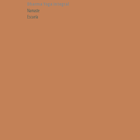
Dharma Yoga Integral
Namaste
Escuela
¿Qué es lo que hacemos?
Viajes y Retiros
Bitácora de viajes
Novedades
Cursos y Clases
Clases regulares
Cursos
INSTRUCTORADO
Instructorado Power Yoga
CURSO MEDITACIÓN
PROFESORADO
YOGATERAPIA
PROFESOR FORMADOR/MAESTRÍA
Contacto