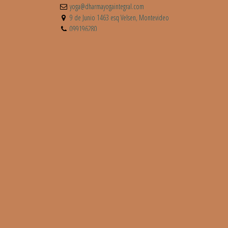
yoga@dharmayogaintegral.com
9 de Junio 1463 esq Velsen, Montevideo
099196280
+59899196280
/
DharmaEscuela
dharma.yoga.integral