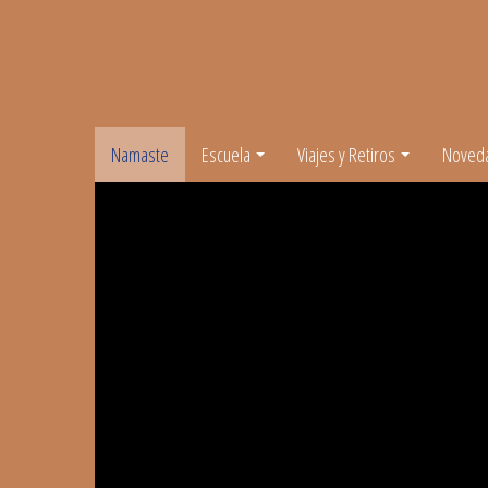
Namaste
Escuela
Viajes y Retiros
Noved